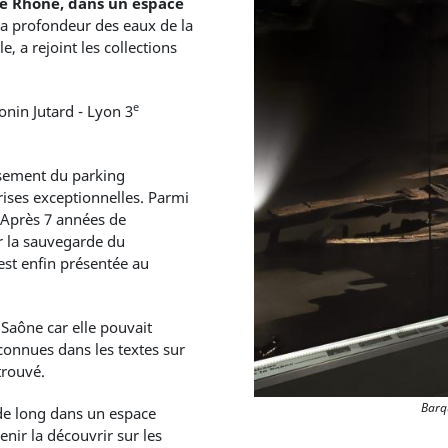
de Rhône, dans un espace
 la profondeur des eaux de la
, a rejoint les collections
e
onin Jutard - Lyon 3
usement du parking
rises exceptionnelles. Parmi
 Après 7 années de
ur la sauvegarde du
 est enfin présentée au
 Saône car elle pouvait
connues dans les textes sur
etrouvé.
Barq
de long dans un espace
nir la découvrir sur les