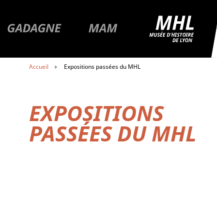
R
Premier niveau de navigation
Aller à la pa
Aller à la page du musée Gadagne
Aller à la page du musée
MAM
Aller au contenu
Accueil
Expositions passées du MHL
Aller au premier menu de navigation
Aller au second menu de navigation
EXPOSITIONS
PASSÉES DU MHL