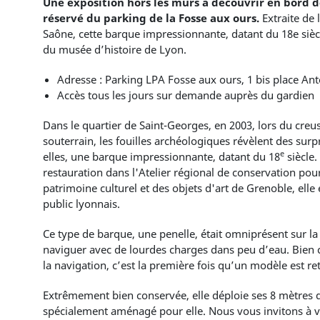
Une exposition hors les murs à découvrir en bord 
réservé du parking de la Fosse aux ours.
Extraite de
Saône, cette barque impressionnante, datant du 18e siècle
du musée d’histoire de Lyon.
Adresse : Parking LPA Fosse aux ours, 1 bis place Ant
Accès tous les jours sur demande auprès du gardien
Dans le quartier de Saint-Georges, en 2003, lors du cre
souterrain, les fouilles archéologiques révèlent des surp
e
elles, une barque impressionnante, datant du 18
siècle.
restauration dans l'Atelier régional de conservation po
patrimoine culturel et des objets d'art de Grenoble, elle
public lyonnais.
Ce type de barque, une penelle, était omniprésent sur la
naviguer avec de lourdes charges dans peu d’eau. Bien 
la navigation, c’est la première fois qu’un modèle est r
Extrêmement bien conservée, elle déploie ses 8 mètres 
spécialement aménagé pour elle. Nous vous invitons à ve