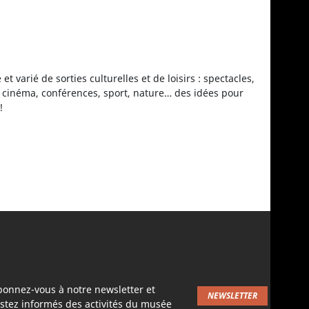
 varié de sorties culturelles et de loisirs : spectacles,
s, cinéma, conférences, sport, nature… des idées pour
!
bonnez-vous à notre newsletter et
NEWSLETTER
stez informés des activités du musée