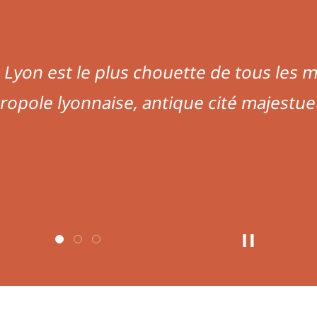
petit musée sur l’histoire de la ville, m
ceptionnellement organisé dans un bâ
perfection. On admire la qualité des c
de ce joyau du vieux Lyon. Pour les fans
 de l’architecture, ce lieu est incontour
Je
Mettre le carro