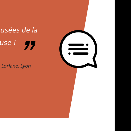
ais je me suis
timent de la
hambres, des
 des villes,
nable.
an-Paul, Lyon
usel en pause