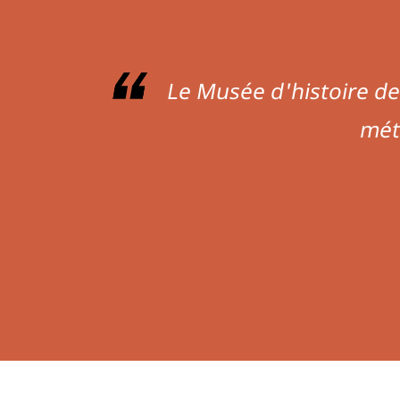
Je m’attendais à un 
retrouvé dans un musée ex
Renaissance rénové à la 
fenêtres et de la préservation 
de l’histoire et