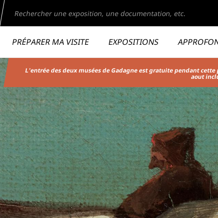
echercher
ge du musée
MHL
Second niveau de navigation
PRÉPARER MA VISITE
EXPOSITIONS
APPROFO
Aller
L'entrée des deux musées de Gadagne est gratuite pendant cette p
au
aout incl
contenu
principal