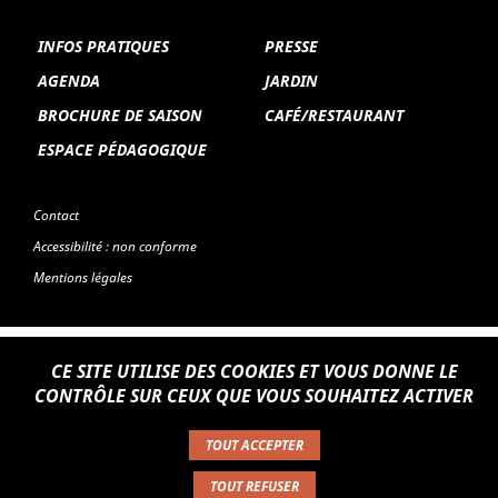
INFOS PRATIQUES
PRESSE
Le maire de Lyon, Edouard Herriot, accompagné à
AGENDA
JARDIN
l'inauguration de Gadagne en 1921 - © Gadagne
BROCHURE DE SAISON
CAFÉ/RESTAURANT
ESPACE PÉDAGOGIQUE
Contact
Accessibilité : non conforme
Mentions légales
CE SITE UTILISE DES COOKIES ET VOUS DONNE LE
Chantier de rénovation de Gadagne - © Gadagne, 2005
CONTRÔLE SUR CEUX QUE VOUS SOUHAITEZ ACTIVER
Salle du Musée d'Histoire de Lyon vers 1940-1950 - ©
Gadagne
TOUT ACCEPTER
TOUT REFUSER