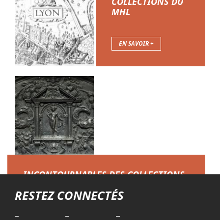
COLLECTIONS DU
MHL
Restauration des Salles Remarquables en 2005 - © Gadagne
Salle Lacassagne du Musée d'Histoire de Lyon vers 1940-
1950 - © Gadagne
EN SAVOIR +
La salle des échevins du Musée d'Histoire de Lyon vers 1920
- © Gadagne
INCONTOURNABLES DES COLLECTIONS
Troisième niveau de navigation
RESTEZ CONNECTÉS
EN SAVOIR +