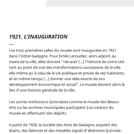
1921, L'INAUGURATION
Les trois premières salles du musée sont inaugurées en 1921
dans l’Hôtel Gadagne. Pour Emile Leroudier, alors adjoint au
maire de la ville, elles doivent “retracer (…] l’histoire de notre cité
tant au point de vue des transformations successives de la ville
elle-même qu’à celui de la vie publique et privée de ses habitants,
et en même temps (…) donner une idée exacte de son
développement économique et social”. Le musée devient alors le
lieu d’une histoire générale de la ville.
Les autres institutions lyonnaises comme le musée des Beaux-
Le maire de Lyon, Edouard Herriot, à l'inauguration de
Arts ou les archives municipales participent à la création du
Gadagne en 1921 - © Gadagne
musée en effectuant des dépôts.
A partir de 1928, la Société des Amis de Gadagne acquiert des
étains, des faïences et des meubles signés d’ébénistes lyonnais.