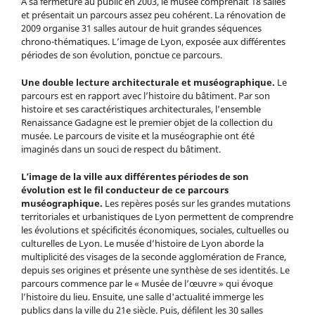
À sa fermeture au public en 2003, le musée comprenait 18 salles
et présentait un parcours assez peu cohérent. La rénovation de
2009 organise 31 salles autour de huit grandes séquences
chrono-thématiques. L’image de Lyon, exposée aux différentes
Salle du Musée d'Histoire de Lyon vers 1940-1950 - ©
périodes de son évolution, ponctue ce parcours.
Gadagne
Une double lecture architecturale et muséographique.
Le
parcours est en rapport avec l’histoire du bâtiment. Par son
histoire et ses caractéristiques architecturales, l’ensemble
Renaissance Gadagne est le premier objet de la collection du
musée. Le parcours de visite et la muséographie ont été
imaginés dans un souci de respect du bâtiment.
L’image de la ville aux différentes périodes de son
évolution est le fil conducteur de ce parcours
muséographique.
Les repères posés sur les grandes mutations
territoriales et urbanistiques de Lyon permettent de comprendre
les évolutions et spécificités économiques, sociales, cultuelles ou
culturelles de Lyon. Le musée d’histoire de Lyon aborde la
Salle Récamier du Musée d'Histoire de Lyon vers 1920 - ©
multiplicité des visages de la seconde agglomération de France,
Gadagne
depuis ses origines et présente une synthèse de ses identités. Le
parcours commence par le « Musée de l’œuvre » qui évoque
l’histoire du lieu. Ensuite, une salle d'actualité immerge les
publics dans la ville du 21e siècle. Puis, défilent les 30 salles