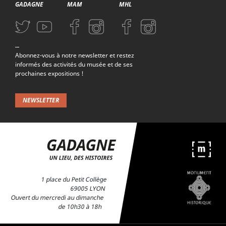
GADAGNE
MAM
MHL
Aller sur la page Twitter (nouvelle fenetre)
Aller sur la page Youtube (nouvelle fenetre)
Aller sur la page Facebook (nouvelle fenetre)
Aller sur la page Instagram (nouvelle fenetre)
Aller sur la page Facebook (nouvelle f
Aller sur la page Instagram (n
Abonnez-vous à notre newsletter et restez
informés des activités du musée et de ses
prochaines expositions !
Chantier de rénovation de Gadagne - © Gadagne, 2005
NEWSLETTER
Salle Renaissance avec la Grande cheminée du Musée
d'Histoire de Lyon vers 1940-1950 - © Gadagne
1 place du Petit Collège
69005 LYON
Ouvert du mercredi au dimanche
de 10h30 à 18h