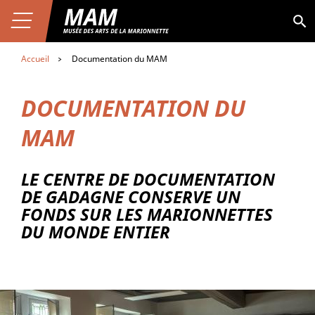
Aller au contenu
Premier niveau de navigation
Aller
Aller au premier menu de navigation
au
Ouvrir le menu
Aller à la page du musée
MAM
Aller au second menu de navigation
contenu
principal
Accueil
Documentation du MAM
DOCUMENTATION DU
MAM
LE CENTRE DE DOCUMENTATION
DE GADAGNE CONSERVE UN
FONDS SUR LES MARIONNETTES
DU MONDE ENTIER