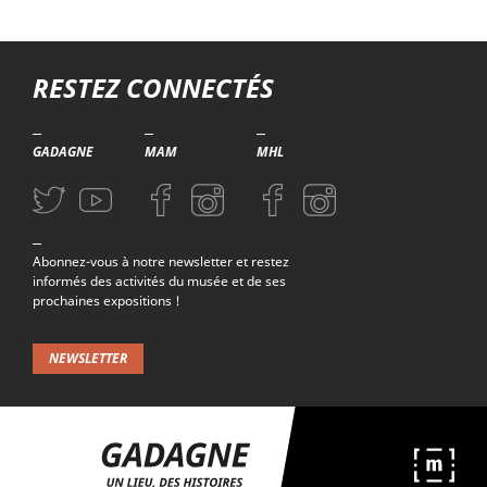
Troisième niveau de navigation
RESTEZ CONNECTÉS
GADAGNE
MAM
MHL
Aller sur la page Twitter (nouvelle fenetre)
Aller sur la page Youtube (nouvelle fenetre)
Aller sur la page Facebook (nouvelle fenetre)
Aller sur la page Instagram (nouvelle fenetre)
Aller sur la page Facebook (nouvelle f
Aller sur la page Instagram (n
Abonnez-vous à notre newsletter et restez
informés des activités du musée et de ses
prochaines expositions !
NEWSLETTER