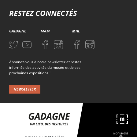
Troisième niveau de navigation
RESTEZ CONNECTÉS
GADAGNE
MAM
MHL
Aller sur la page Twitter (nouvelle fenetre)
Aller sur la page Youtube (nouvelle fenetre)
Aller sur la page Facebook (nouvelle fenetre)
Aller sur la page Instagram (nouvelle fenetre)
Aller sur la page Facebook (nouvelle f
Aller sur la page Instagram (n
Abonnez-vous à notre newsletter et restez
informés des activités du musée et de ses
prochaines expositions !
NEWSLETTER