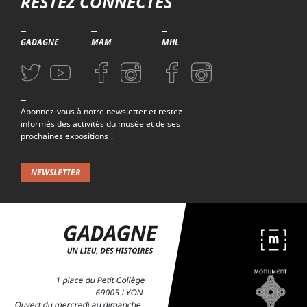
RESTEZ CONNECTÉS
GADAGNE
MAM
MHL
Aller sur la page Twitter (nouvelle fenetre)
Aller sur la page Youtube (nouvelle fenetre)
Aller sur la page Facebook (nouvelle fenetre)
Aller sur la page Instagram (nouvelle fenetre)
Aller sur la page Facebook (nouvelle f
Aller sur la page Instagram (n
Abonnez-vous à notre newsletter et restez
informés des activités du musée et de ses
prochaines expositions !
NEWSLETTER
1 place du Petit Collège
69005 LYON
Ouvert du mercredi au dimanche