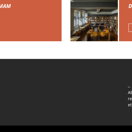
 MAM
D
A
re
le fenetre)
(nouvelle fenetre)
a page Facebook (nouvelle fenetre)
 sur la page Instagram (nouvelle fenetre)
et