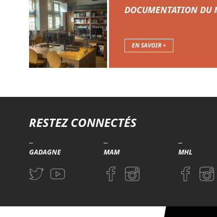
DOCUMENTATION DU
EN SAVOIR +
Troisième niveau de navigation
RESTEZ CONNECTÉS
GADAGNE
MAM
MHL
Aller sur la page Twitter (nouvelle fenetre)
Aller sur la page Youtube (nouvelle fenetre)
Aller sur la page Facebook (nouvel
Aller sur la page Instagram 
Aller sur l
Aller