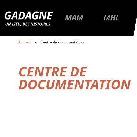
R
Premier niveau de navigation
Aller à la page du musée Gadagne
Aller à la page du musée
Aller à la 
MA
Aller au contenu
Accueil
Centre de documentation
Aller au premier menu de navigation
Aller au second menu de navigation
CENTRE DE
DOCUMENTATION