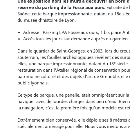
Une exposition hors les murs à découvrir en bord 
réservé du parking de la Fosse aux ours.
Extraite de
Saône, cette barque impressionnante, datant du 18e siècle
du musée d’histoire de Lyon.
Adresse : Parking LPA Fosse aux ours, 1 bis place Ant
Accès tous les jours sur demande auprès du gardien
Dans le quartier de Saint-Georges, en 2003, lors du cre
souterrain, les fouilles archéologiques révèlent des surp
e
elles, une barque impressionnante, datant du 18
siècle.
restauration dans l'Atelier régional de conservation po
patrimoine culturel et des objets d'art de Grenoble, elle
public lyonnais.
Ce type de barque, une penelle, était omniprésent sur la
naviguer avec de lourdes charges dans peu d’eau. Bien 
la navigation, c’est la première fois qu’un modèle est r
Extrêmement bien conservée, elle déploie ses 8 mètres 
spécialement aménagé pour elle. Nous vous invitons à ve