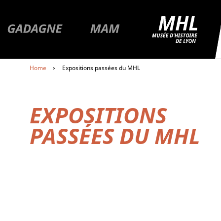
R
Premier niveau de navigation
Aller à la pa
Aller à la page du musée Gadagne
Aller à la page du musée
MAM
Aller au contenu
Home
Expositions passées du MHL
Aller au premier menu de navigation
Aller au second menu de navigation
EXPOSITIONS
PASSÉES DU MHL