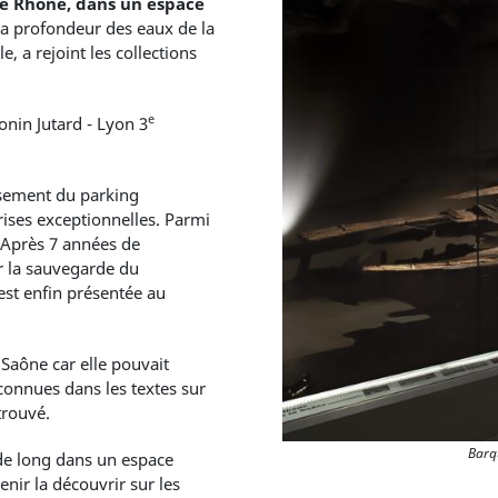
de Rhône, dans un espace
 la profondeur des eaux de la
, a rejoint les collections
e
onin Jutard - Lyon 3
usement du parking
rises exceptionnelles. Parmi
 Après 7 années de
ur la sauvegarde du
 est enfin présentée au
 Saône car elle pouvait
connues dans les textes sur
etrouvé.
Barq
de long dans un espace
nir la découvrir sur les