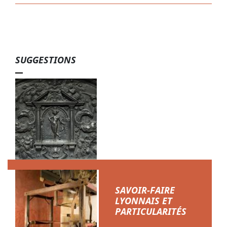
SUGGESTIONS
Métier à tisser Jacquard dans les salles du MHL Gadagne - ©
Gadagne
INCONTOURNABLES DES COLLECTIONS
SAVOIR-FAIRE
LYONNAIS ET
PARTICULARITÉS
EN SAVOIR +