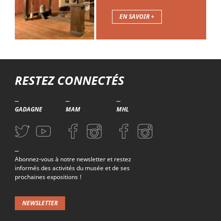
EN SAVOIR +
Troisième niveau de navigation
RESTEZ CONNECTÉS
GADAGNE
MAM
MHL
Aller sur la page Twitter (nouvelle fenetre)
Aller sur la page Youtube (nouvelle fenetre)
Aller sur la page Facebook (nouvelle fenetre)
Aller sur la page Instagram (nouvelle fenetre)
Aller sur la page Facebook (nouvelle f
Aller sur la page Instagram (n
Abonnez-vous à notre newsletter et restez
informés des activités du musée et de ses
prochaines expositions !
NEWSLETTER