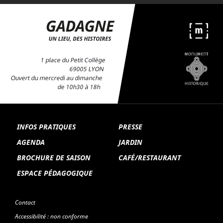
Métier à tisser Jacquard dans les salles du MHL Gadagne - ©
Gadagne
1 place du Petit Collège
69005 LYON
Ouvert du mercredi au dimanche
de 10h30 à 18h
INFOS PRATIQUES
PRESSE
AGENDA
JARDIN
BROCHURE DE SAISON
CAFÉ/RESTAURANT
ESPACE PÉDAGOGIQUE
Contact
Accessibilité : non conforme