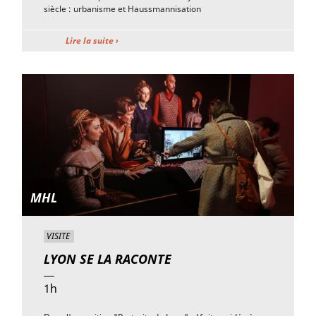
siècle : urbanisme et Haussmannisation
Lire la suite ›
MHL
VISITE
LYON SE LA RACONTE
1h