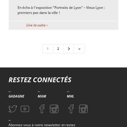
En écho à l'exposition "Portraits de Lyon" – Vieux Lyon :
premiers pas dans la ville !
Lire la suite ›
Pagination
1
2
»
Suivant
Dernière page
Troisième niveau de navigation
RESTEZ CONNECTÉS
GADAGNE
MAM
MHL
Aller sur la page Twitter (nouvelle fenetre)
Aller sur la page Youtube (nouvelle fenetre)
Aller sur la page Facebook (nouvelle fenetre)
Aller sur la page Instagram (nouvelle fenetre)
Aller sur la page Facebook (nouvelle f
Aller sur la page Instagram (n
Abonnez-vous à notre newsletter et restez