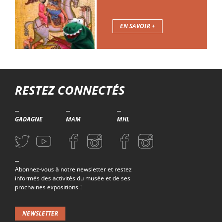
EN SAVOIR +
Troisième niveau de navigation
RESTEZ CONNECTÉS
GADAGNE
MAM
MHL
Aller sur la page Twitter (nouvelle fenetre)
Aller sur la page Youtube (nouvelle fenetre)
Aller sur la page Facebook (nouvelle fenetre)
Aller sur la page Instagram (nouvelle fenetre)
Aller sur la page Facebook (nouvelle f
Aller sur la page Instagram (n
Abonnez-vous à notre newsletter et restez
informés des activités du musée et de ses
prochaines expositions !
NEWSLETTER