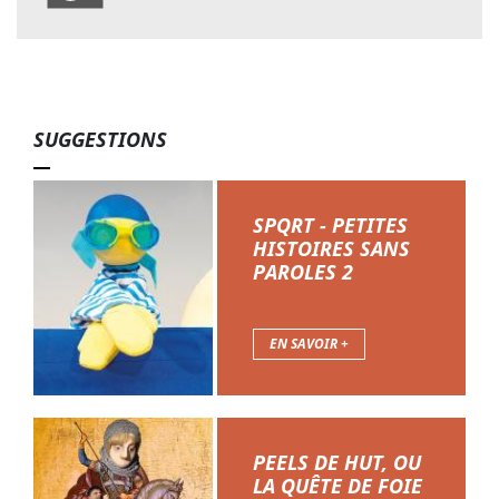
SUGGESTIONS
SPQRT - PETITES
HISTOIRES SANS
PAROLES 2
EN SAVOIR +
PEELS DE HUT, OU
LA QUÊTE DE FOIE