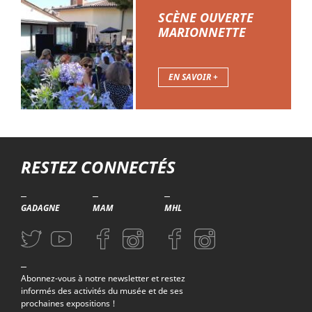
SCÈNE OUVERTE
MARIONNETTE
EN SAVOIR +
Troisième niveau de navigation
RESTEZ CONNECTÉS
GADAGNE
MAM
MHL
Aller sur la page Twitter (nouvelle fenetre)
Aller sur la page Youtube (nouvelle fenetre)
Aller sur la page Facebook (nouvelle fenetre)
Aller sur la page Instagram (nouvelle fenetre)
Aller sur la page Facebook (nouvelle f
Aller sur la page Instagram (n
Abonnez-vous à notre newsletter et restez
informés des activités du musée et de ses
prochaines expositions !