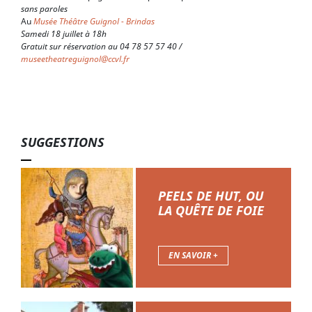
sans paroles
Au
Musée Théâtre Guignol - Brindas
Samedi 18 juillet à 18h
Gratuit sur réservation au 04 78 57 57 40 /
museetheatreguignol@ccvl.fr
SUGGESTIONS
PEELS DE HUT, OU
LA QUÊTE DE FOIE
EN SAVOIR +