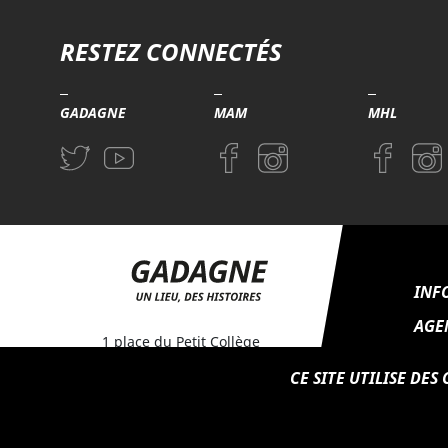
Troisième niveau de navigation
RESTEZ CONNECTÉS
GADAGNE
MAM
MHL
Aller sur la page Twitter (nouvelle fenetre)
Aller sur la page Youtube (nouvelle fenetre)
Aller sur la page Facebook (nouvel
Aller sur la page Instagram 
Aller sur l
Aller
INF
AGE
1 place du Petit Collège
BRO
69005 LYON
CE SITE UTILISE DE
Ouvert du mercredi au
ESP
dimanche
de 10h30 à 18h