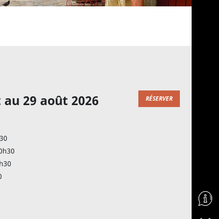
t au 29 août 2026
RÉSERVER
h30
10h30
0h30
0
Aller 