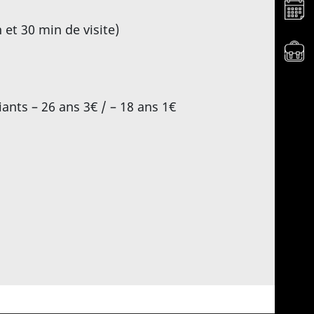
Aller 
 et 30 min de visite)
Aller
iants – 26 ans 3€ / – 18 ans 1€