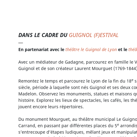
DANS LE CADRE DU
GUIGNOL (F)ESTIVAL
En partenariat avec le
théâtre le Guignol de Lyon
et le
théâ
Avec un médiateur de Gadagne, parcourez en famille le Vi
Guignol et de son créateur Laurent Mourguet (1769-1844)
e
Remontez le temps et parcourez le Lyon de la fin du 18
s
siècle, période à laquelle sont nés Guignol et ses deux c
Madelon. Observez les monuments, statues et maisons qu
histoire. Explorez les lieux de spectacles, les cafés, les th
jouent encore leurs répertoires.
Du monument Mourguet, au théâtre municipal Le Guignol 
e
Carrand, en passant par différentes places du 5
arrondis
s’entrecoupe d’étapes ludiques, mêlant jeux et manipulat