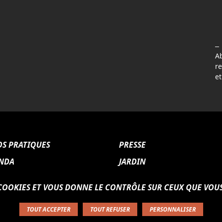
A
re
le fenetre)
(nouvelle fenetre)
a page Facebook (nouvelle fenetre)
 sur la page Instagram (nouvelle fenetre)
et
OS PRATIQUES
PRESSE
NDA
JARDIN
CHURE DE SAISON
CAFÉ/RESTAURANT
S COOKIES ET VOUS DONNE LE CONTRÔLE SUR CEUX QUE VOU
ACE PÉDAGOGIQUE
TOUT ACCEPTER
TOUT REFUSER
PERSONNALISER