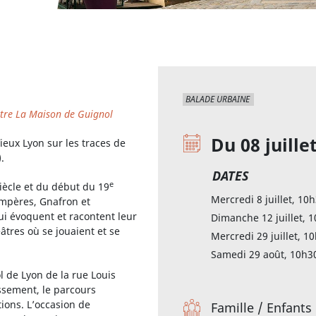
BALADE URBAINE
tre La Maison de Guignol
Du 08 juille
eux Lyon sur les traces de
.
DATES
e
iècle et du début du 19
Mercredi 8 juillet, 10
ompères, Gnafron et
i évoquent et racontent leur
Dimanche 12 juillet, 
éâtres où se jouaient et se
Mercredi 29 juillet, 1
Samedi 29 août, 10h3
de Lyon de la rue Louis
sement, le parcours
ions. L’occasion de
Famille
/
Enfants