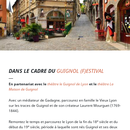
DANS LE CADRE DU
GUIGNOL (F)ESTIVAL
En partenariat avec le
théâtre le Guignol de Lyon
et le
théâtre La
Maison de Guignol
Avec un médiateur de Gadagne, parcourez en famille le Vieux Lyon
sur les traces de Guignol et de son créateur Laurent Mourguet (1769-
1844).
e
Remontez le temps et parcourez le Lyon de la fin du 18
siècle et du
e
début du 19
siècle, période à laquelle sont nés Guignol et ses deux