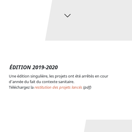
ÉDITION 2019-2020
Patrimoine et moi - école Laborde 2017/2018
Une édition singulière, les projets ont été arrêtés en cour
d'année du fait du contexte sanitaire.
Téléchargez la
restitution des projets lancés
(pdf)