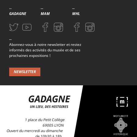
GADAGNE
MAM
MHL
Aller sur la page Twitter (nouvelle fenetre)
Aller sur la page Youtube (nouvelle fenetre)
Aller sur la page Facebook (nouvelle fenetre)
Aller sur la page Instagram (nouvelle fenetre)
Aller sur la page Facebook (nouvelle f
Aller sur la page Instagram (n
Patrimoine et moi - école Mazenod 2018/2019
Abonnez-vous à notre newsletter et restez
informés des activités du musée et de ses
prochaines expositions !
NEWSLETTER
1 place du Petit Collège
69005 LYON
Ouvert du mercredi au dimanche
de 10h30 à 18h