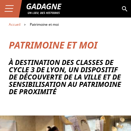
Aller au contenu
Premier niveau de navigation
Aller
Aller au premier menu de navigation
au
Ouvrir le menu
Aller à la page du musée Gadagne
Aller au second menu de navigation
contenu
principal
Accueil
Patrimoine et moi
PATRIMOINE ET MOI
À DESTINATION DES CLASSES DE
CYCLE 3 DE LYON, UN DISPOSITIF
DE DÉCOUVERTE DE LA VILLE ET DE
SENSIBILISATION AU PATRIMOINE
DE PROXIMITÉ