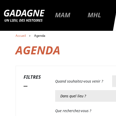
R
Premier niveau de navigation
Aller à la page du musée Gadagne
Aller à la page du musée
Aller à la 
MA
Aller au contenu
Accueil
Agenda
Aller au premier menu de navigation
Aller au second menu de navigation
AGENDA
FILTRES
Quand souhaitez-vous venir ?
Dans quel lieu ?
Que recherchez-vous ?