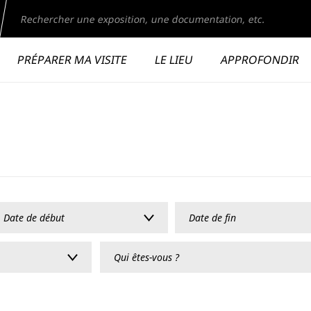
echercher
page du musée
M
MHL
Second niveau de navigation
PRÉPARER MA VISITE
LE LIEU
APPROFONDIR
Aller
au
contenu
principal
Publics