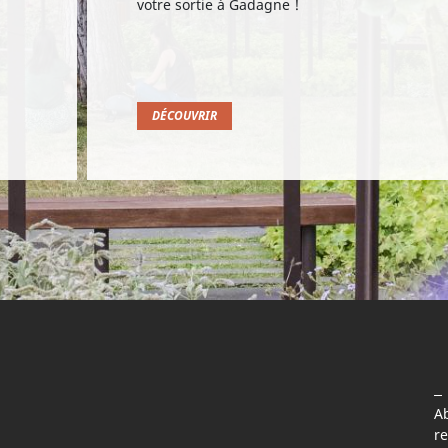
votre sortie à Gadagne !
DÉCOUVRIR
A
re