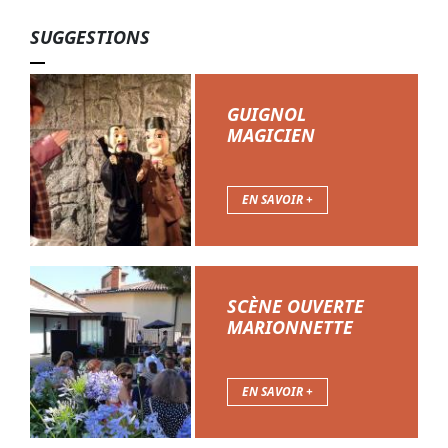
SUGGESTIONS
GUIGNOL
MAGICIEN
EN SAVOIR +
SCÈNE OUVERTE
MARIONNETTE
EN SAVOIR +