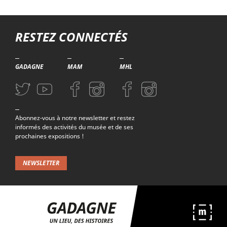
Troisième niveau de navigation
RESTEZ CONNECTÉS
GADAGNE
MAM
MHL
Aller sur la page Twitter (nouvelle fenetre)
Aller sur la page Youtube (nouvelle fenetre)
Aller sur la page Facebook (nouvelle fenetre)
Aller sur la page Instagram (nouvelle fenetre)
Aller sur la page Facebook (nouvelle f
Aller sur la page Instagram (n
Abonnez-vous à notre newsletter et restez
informés des activités du musée et de ses
prochaines expositions !
NEWSLETTER