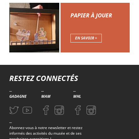
PAPIER À JOUER
EN SAVOIR +
Troisième niveau de navigation
RESTEZ CONNECTÉS
GADAGNE
MAM
MHL
Aller sur la page Twitter (nouvelle fenetre)
Aller sur la page Youtube (nouvelle fenetre)
Aller sur la page Facebook (nouvelle fenetre)
Aller sur la page Instagram (nouvelle fenetre)
Aller sur la page Facebook (nouvelle f
Aller sur la page Instagram (n
Abonnez-vous à notre newsletter et restez
informés des activités du musée et de ses
prochaines expositions !