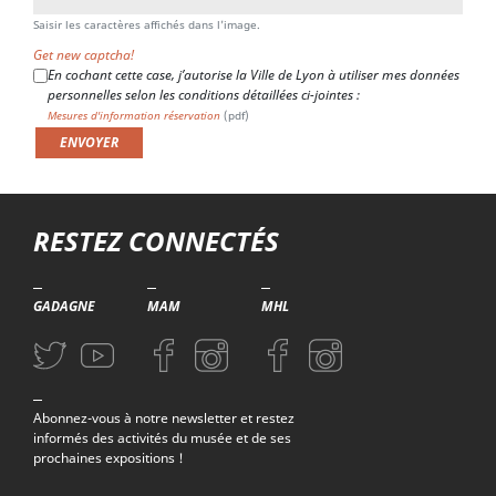
Saisir les caractères affichés dans l'image.
Get new captcha!
En cochant cette case, j’autorise la Ville de Lyon à utiliser mes données
personnelles selon les conditions détaillées ci-jointes :
Mesures d'information réservation
(pdf)
RESTEZ CONNECTÉS
GADAGNE
MAM
MHL
Aller sur la page Twitter (nouvelle fenetre)
Aller sur la page Youtube (nouvelle fenetre)
Aller sur la page Facebook (nouvelle fenetre)
Aller sur la page Instagram (nouvelle fenetre)
Aller sur la page Facebook (nouvelle f
Aller sur la page Instagram (n
Abonnez-vous à notre newsletter et restez
informés des activités du musée et de ses
prochaines expositions !