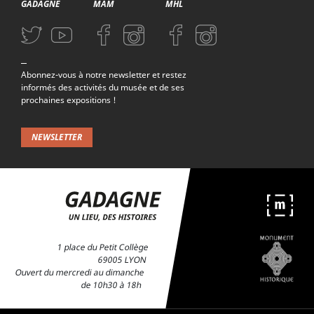
GADAGNE
MAM
MHL
Aller sur la page Twitter (nouvelle fenetre)
Aller sur la page Youtube (nouvelle fenetre)
Aller sur la page Facebook (nouvelle fenetre)
Aller sur la page Instagram (nouvelle fenetre)
Aller sur la page Facebook (nouvelle f
Aller sur la page Instagram (n
Abonnez-vous à notre newsletter et restez
informés des activités du musée et de ses
prochaines expositions !
NEWSLETTER
1 place du Petit Collège
69005 LYON
Ouvert du mercredi au dimanche
de 10h30 à 18h