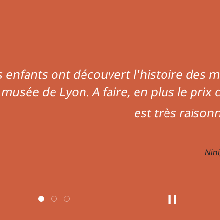
 est superbe et que dire de son jardin 
x, un petit paradis en plein milieu du Vi
ré de monde. Un stop indispensable à 
Mettre le carro