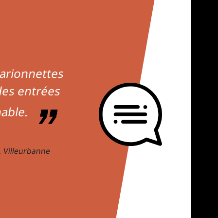
perché... un
eux-Lyon, si
Lyon !
Paul, Lyon
usel en pause