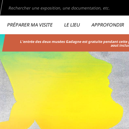
echercher
page du musée
M
MHL
Second niveau de navigation
PRÉPARER MA VISITE
LE LIEU
APPROFONDIR
Aller
L'entrée des deux musées Gadagne est gratuite pendant cette pé
au
aout inclu
contenu
principal