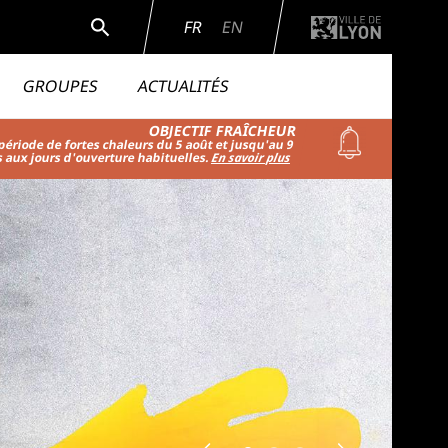
Rechercher
FR
EN
GROUPES
ACTUALITÉS
OBJECTIF FRAÎCHEUR
riode de fortes chaleurs du 5 août et jusqu'au 9
s aux jours d'ouverture habituelles.
En savoir plus