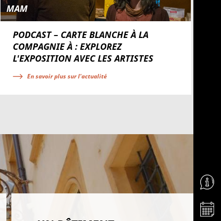
MAM
PODCAST – CARTE BLANCHE À LA
COMPAGNIE À : EXPLOREZ
L'EXPOSITION AVEC LES ARTISTES
En savoir plus sur l'actualité
Aller 
Aller 