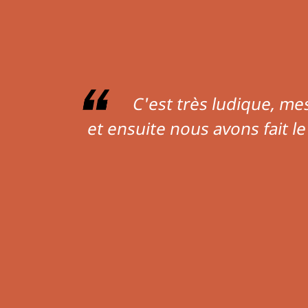
Le bâtiment en lui-même
véritable havre de pai
souvent satu