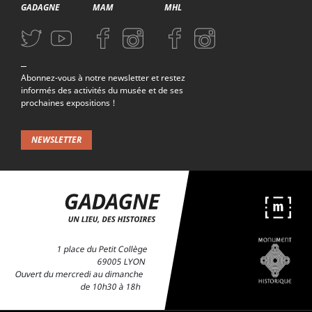
GADAGNE
MAM
MHL
Aller sur la page Twitter (nouvelle fenetre)
Aller sur la page Youtube (nouvelle fenetre)
Aller sur la page Facebook (nouvelle fenetre)
Aller sur la page Instagram (nouvelle fenetre)
Aller sur la page Facebook (nouvelle f
Aller sur la page Instagram (n
Abonnez-vous à notre newsletter et restez
informés des activités du musée et de ses
prochaines expositions !
NEWSLETTER
1 place du Petit Collège
69005 LYON
Ouvert du mercredi au dimanche
de 10h30 à 18h