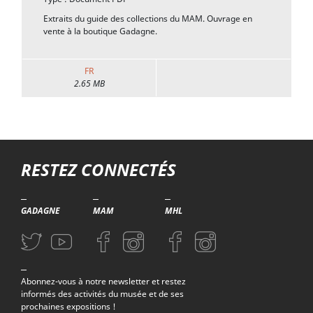
Extraits du guide des collections du MAM. Ouvrage en
vente à la boutique Gadagne.
FR
2.65 MB
Troisième niveau de navigation
RESTEZ CONNECTÉS
GADAGNE
MAM
MHL
Aller sur la page Twitter (nouvelle fenetre)
Aller sur la page Youtube (nouvelle fenetre)
Aller sur la page Facebook (nouvelle fenetre)
Aller sur la page Instagram (nouvelle fenetre)
Aller sur la page Facebook (nouvelle f
Aller sur la page Instagram (n
Abonnez-vous à notre newsletter et restez
informés des activités du musée et de ses
prochaines expositions !