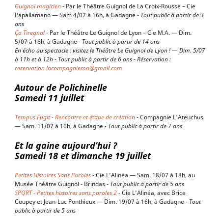
Guignol magicien
- Par le Théâtre Guignol de La Croix-Rousse – Cie
Papallamano — Sam 4/07 à 16h, à Gadagne -
Tout public à partir de 3
ans
Ça Tiregnol
- Par le Théâtre Le Guignol de Lyon – Cie M.A. — Dim.
5/07 à 16h, à Gadagne -
Tout public à partir de 14 ans
En écho au spectacle : visitez le Théâtre Le Guignol de Lyon ! — Dim. 5/07
à 11h et à 12h - Tout public à partir de 6 ans - Réservation :
reservation.lacompagniema@gmail.com
Autour de Polichinelle
Samedi 11 juillet
Tempus Fugit - Rencontre et étape de création
- Compagnie L'Ateuchus
— Sam. 11/07 à 16h, à Gadagne -
Tout public à partir de 7 ans
Et la gaine aujourd’hui ?
Samedi 18 et dimanche 19 juillet
Petites Histoires Sans Paroles
- Cie L’Alinéa — Sam. 18/07 à 18h, au
Musée Théâtre Guignol - Brindas -
Tout public à partir de 5 ans
SPQRT - Petites histoires sans paroles 2
- Cie L’Alinéa, avec Brice
Coupey et Jean-Luc Ponthieux — Dim. 19/07 à 16h, à Gadagne -
Tout
public à partir de 5 ans