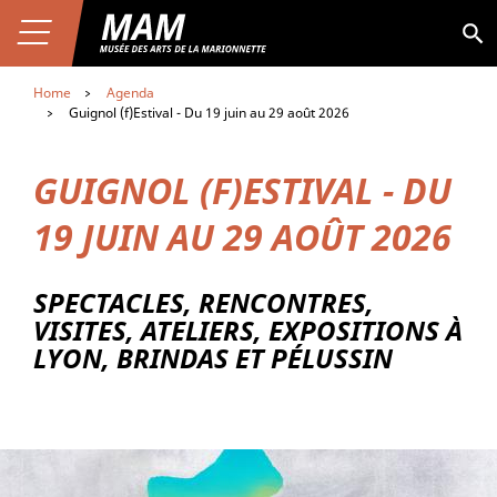
Aller au contenu
Premier niveau de navigation
Skip
Aller au premier menu de navigation
to
Ouvrir le menu
Aller à la page du musée
MAM
Aller au second menu de navigation
main
content
Home
Agenda
Guignol (f)Estival - Du 19 juin au 29 août 2026
GUIGNOL (F)ESTIVAL - DU
19 JUIN AU 29 AOÛT 2026
SPECTACLES, RENCONTRES,
VISITES, ATELIERS, EXPOSITIONS À
LYON, BRINDAS ET PÉLUSSIN