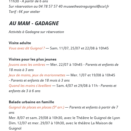
11h30 -
À partir de 6 ans
Sur réservation au 04 78 57 57 40 museetheatreguignol@ccvl.fr
Tarif : 6€ par atelier
AU MAM - GADAGNE
Activités à Gadagne sur réservation
Visite adulte
Vous avez dit Guignol ?
— Sam. 11/07, 25/07 et 22/08 à 10h45
Visites pour les plus jeunes
Jouons avec les ombres
— Mer. 22/07 à 10h45 -
Parents et enfants de
18 mois à 3 ans
Jeux de mains, jeux de marionnettes
— Mer. 1/07 et 19/08 à 10h45
-
Parents et enfants de 18 mois à 3 ans
Quand les mains s'éveillent
— Sam. 4/07 et 29/08 à 11h -
Parents et
enfants de 3 à 6 ans
Balade urbaine en famille
e
Guignol de places en places (5
arr.)
—
Parents et enfants à partir de 7
ans
Mer. 8/07 et sam. 29/08 à 10h30, avec le Théâtre le Guignol de Lyon
Dim. 12/07 et mer. 29/07 à 10h30, avec le théâtre La Maison de
Guignol