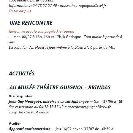
Tout public à partir de 3 ans
Informations : 04 78 57 57 40 / museetheatreguignol@ccvl.fr
En savoir plus
UNE RENCONTRE
Rencontre avec la compagnie Art Toupan
— Mer. 08/07 à 15h, 16h et 17h, à Gadagne -
Tout public à partir de 6
ans
Distribution des places le jour-même à la billetterie à partir de 14h.
ACTIVITÉS
AU MUSÉE THÉÂTRE GUIGNOL - BRINDAS
Visite guidée
Jean-Guy Mourguet, histoire d’un saltimbanque
— Sam. 27/06 à 15h
Sur réservation au 04 78 57 57 40 museetheatreguignol@ccvl.fr
Tarif : 6€ / 5€ tarif réduit
Atelier
Apprenti marionnettiste
— Jeu.16/07 et ven. 17/07 de 10h30 à