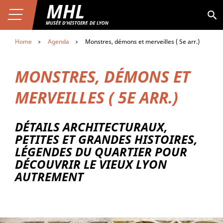
Aller au contenu
Premier niveau de navigation
Skip
Aller au premier menu de navigation
to
Ouvrir le menu
Aller à la page du musée
MHL
Aller au second menu de navigation
main
content
Home
Agenda
Monstres, démons et merveilles ( 5e arr.)
MONSTRES, DÉMONS ET
MERVEILLES ( 5E ARR.)
DÉTAILS ARCHITECTURAUX,
PETITES ET GRANDES HISTOIRES,
LÉGENDES DU QUARTIER POUR
DÉCOUVRIR LE VIEUX LYON
AUTREMENT