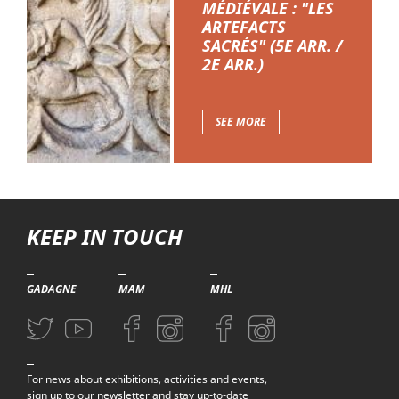
MÉDIÉVALE : "LES
ARTEFACTS
SACRÉS" (5E ARR. /
2E ARR.)
SEE MORE
KEEP IN TOUCH
GADAGNE
MAM
MHL
Aller sur la page Twitter (nouvelle fenetre)
Aller sur la page Youtube (nouvelle fenetre)
Aller sur la page Facebook (nouvelle fenetre)
Aller sur la page Instagram (nouvelle fenetre)
Aller sur la page Facebook (nouvelle f
Aller sur la page Instagram (n
For news about exhibitions, activities and events,
sign up to our newsletter and stay up-to-date