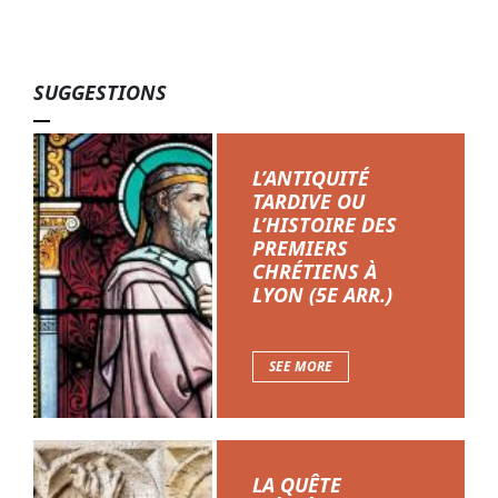
SUGGESTIONS
L’ANTIQUITÉ
TARDIVE OU
L’HISTOIRE DES
PREMIERS
CHRÉTIENS À
LYON (5E ARR.)
SEE MORE
LA QUÊTE