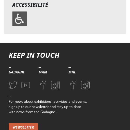
ACCESSIBILITÉ
KEEP IN TOUCH
GADAGNE
MAM
MHL
Aller sur la page Twitter (nouvelle fenetre)
Aller sur la page Youtube (nouvelle fenetre)
Aller sur la page Facebook (nouvelle fenetre)
Aller sur la page Instagram (nouvelle fenetre)
Aller sur la page Facebook (nouvelle f
Aller sur la page Instagram (n
For news about exhibitions, activities and events,
sign up to our newsletter and stay up-to-date
with news from the Gadagne!
NEWSLETTER