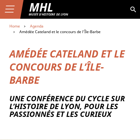
Aller au contenu
Premier niveau de navigation
Skip
Aller au premier menu de navigation
to
Ouvrir le menu
Aller à la page du musée
MHL
Aller au second menu de navigation
main
content
Home
Agenda
Amédée Cateland et le concours de l’Île-Barbe
AMÉDÉE CATELAND ET LE
CONCOURS DE L’ÎLE-
BARBE
UNE CONFÉRENCE DU CYCLE SUR
L’HISTOIRE DE LYON, POUR LES
PASSIONNÉS ET LES CURIEUX