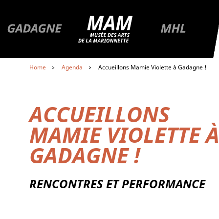
R
Premier niveau de navigation
Aller à la page du musée
MAM
Aller à la page du musée Gadagne
Aller à la pa
Aller au contenu
Home
Agenda
Accueillons Mamie Violette à Gadagne !
Aller au premier menu de navigation
Aller au second menu de navigation
ACCUEILLONS
MAMIE VIOLETTE 
GADAGNE !
RENCONTRES ET PERFORMANCE