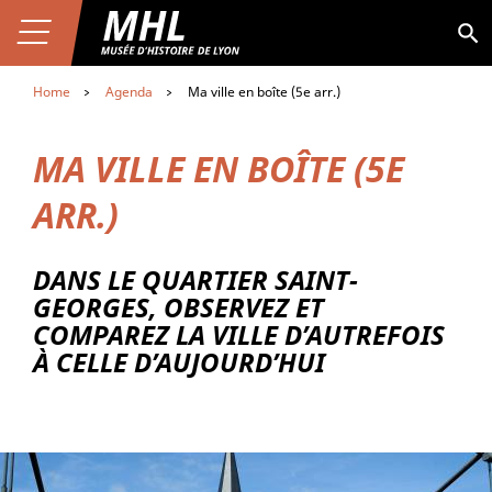
Aller au contenu
Premier niveau de navigation
Skip
Aller au premier menu de navigation
to
Ouvrir le menu
Aller à la page du musée
MHL
Aller au second menu de navigation
main
content
Home
Agenda
Ma ville en boîte (5e arr.)
MA VILLE EN BOÎTE (5E
ARR.)
DANS LE QUARTIER SAINT-
GEORGES, OBSERVEZ ET
COMPAREZ LA VILLE D’AUTREFOIS
À CELLE D’AUJOURD’HUI