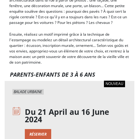
architecturaux dans la rue à partir de photos : une façade, une
fenêtre, une décoration murale, une porte, un blason… Cette petite
enquête soulève des questions : pourquoi des pavés ? À quoi sert la
rigole centrale ? Est-ce qu’il y en a toujours dans les rues ? Est-ce un
passage pour les voitures ? Pour les piétons ? Les chevaux ?
Ensuite, réalisez un motif imprimé grâce à la technique de
l’estampage ou modelez un détail architectural caractéristique du
quartier : écusson, inscription murale, ornement… Selon vos goûts et
vos envies, appropriez-vous un élément de votre choix, et rentrez à la
maison avec un petit souvenir de votre découverte de la vieille ville et
de son patrimoine.
PARENTS-ENFANTS DE 3 À 6 ANS
NOUVEAU
BALADE URBAINE
Du 21 April au 16 June
2024
RÉSERVER