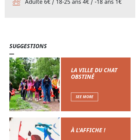
Adulte 6€ / 18-25 ans 4€ / -18 ans 1€
SUGGESTIONS
LA VILLE DU CHAT
OBSTINÉ
SEE MORE
À L'AFFICHE !