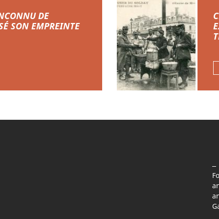
INCONNU DE
C
ISSÉ SON EMPREINTE
E
T
Fo
an
le fenetre)
(nouvelle fenetre)
a page Facebook (nouvelle fenetre)
 sur la page Instagram (nouvelle fenetre)
an
G