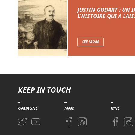
JUSTIN GODART : UN 
L’HISTOIRE QUI A LA
SEE MORE
KEEP IN TOUCH
GADAGNE
MAM
MHL
Aller sur la page Twitter (nouvelle fenetre)
Aller sur la page Youtube (nouvelle fenetre)
Aller sur la page Facebook (nouvel
Aller sur la page Instagram 
Aller sur l
Aller