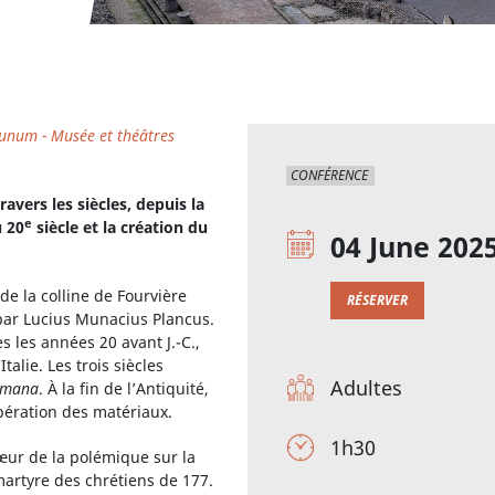
unum - Musée et théâtres
CONFÉRENCE
ravers les siècles, depuis la
e
u 20
siècle et la création du
04 June 202
e la colline de Fourvière
RÉSERVER
par Lucius Munacius Plancus.
s les années 20 avant J.-C.,
alie. Les trois siècles
Adultes
omana
. À la fin de l’Antiquité,
pération des matériaux.
1h30
cœur de la polémique sur la
martyre des chrétiens de 177.