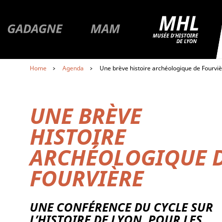
R
Premier niveau de navigation
Aller à la pa
Aller à la page du musée Gadagne
Aller à la page du musée
MAM
Aller au contenu
Home
Agenda
Une brève histoire archéologique de Fourvi
Aller au premier menu de navigation
Aller au second menu de navigation
UNE BRÈVE
HISTOIRE
ARCHÉOLOGIQUE 
FOURVIÈRE
UNE CONFÉRENCE DU CYCLE SUR
L’HISTOIRE DE LYON, POUR LES