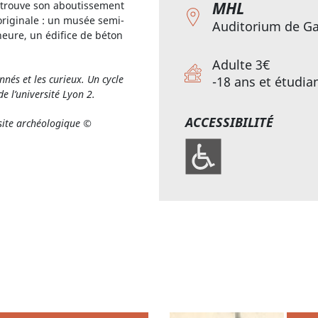
MHL
 trouve son aboutissement
originale : un musée semi-
Auditorium de G
heure, un édifice de béton
Adulte 3€
nnés et les curieux. Un cycle
-18 ans et étudia
e l’université Lyon 2.
ACCESSIBILITÉ
site archéologique
©